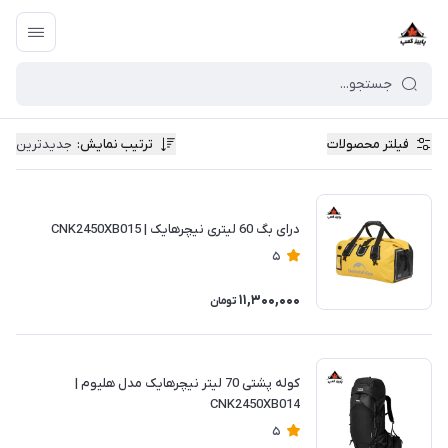
فیلتر محصولات
ترتیب نمایش
:
جدیدترین
درای بگ 60 لیتری نیچرهایک | CNK2450XB015
5
11,300,000
تومان
کوله پشتی 70 لیتر نیچرهایک مدل هلیوم |
CNK2450XB014
5