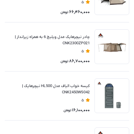
5
66,460,000
تومان
چادر نیچرهایک مدل ویلیج 6 به همراه زیرانداز |
CNK2300ZP021
5
86,700,000
تومان
کیسه خواب الیاف مدل HL500 نیچرهایک |
CNK2450WS042
5
16,100,000
تومان