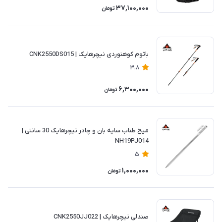
37,100,000
تومان
باتوم کوهنوردی نیچرهایک | CNK2550DS015
3.8
6,300,000
تومان
میخ طناب سایه بان و چادر نیچرهایک 30 سانتی |
NH19PJ014
5
1,000,000
تومان
صندلی نیچرهایک | CNK2550JJ022