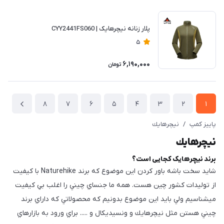
پلار زنانه نیچرهایک | CYY2441FS060
5
6,190,000
تومان
8
7
6
5
4
3
2
1
پاییز کمپ
/
نيچرهايك
نيچرهايك
برند نيچرهایک كجایی است؟
شايد سخت باشه باور كردن اين موضوع كه برند Naturehike با كيفيت
از توليدات كشور چين هست. همه ما جنساي چيني را اغلب بي كيفيت
ميشناسيم ولي بايد اين موضوع بدونيم كه محصولاتي كه داراي برند
چيني هستن مثل نيچرهايك و ونسيديكال و ..... براي ورود به بازارهاي