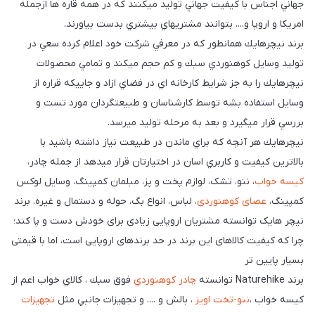
جهاني اجناس با كيفيت جهاني توليد ميكنند كه در همه قاره ها ازجمله
امريكا و اروپا و.... بتوانند مشتريهاي بيشتري بدست بياورند.
برند نيچرهايك همانطور كه در معرفي شركت خود اعلام كرده سعي در
توليد وسايل كوهنوردي سبك و كم حجم ميكند و تمامي محصولات
نيچرهايك را به جز شرايط كارخانه اي در فضاي ازاد و جاييكه قراره از
وسايل استفاده بشه توسط كارشناسان و طبيعتگردان مورد تست و
بررسي قرار ميگيرد و بعد به مرحله توليد ميرسد.
نيچرهايك هر آنچه كه براي ماندن در طبيعت نياز داشته باشيد با
بالاترين كيفيت و كاربري اسان در اختيارتان قرار ميدهد از جمله چادر،
کیسه خواب
، ننو، تشک، لوازم پخت و پز، مبلمان کمپینگ، وسایل لوکس
کمپینگ،
عصای کوهنوردی
، لباس، انواع بگ، حوله و دستمال و غیره. برند
نیچر هایک توانسته مشتریان اروپایی زیادی برای خودش دست و پا کند؛
چرا که کیفیت کالاهای این برند در حد برندهای اروپایی است، اما با قیمتی
بسیار پایین تر
برند Naturehike توانسته
چادر كوهنوردي
فوق سبك ، كالاي خواب اعم از
كيسه خواب ،
ننو-تخت اويز
، بالش و .... و تجهيزات جانبي مثل
تجهيزات