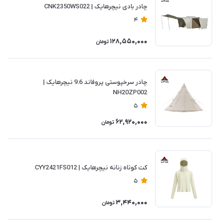
چادر بادی نیچرهایک | CNK2350WS022
4
128,550,000
تومان
چادر سرخپوستی پروفاند 9.6 نیچرهایک |
NH20ZP002
5
62,920,000
تومان
کت کوتاه زنانه نیچرهایک | CYY2421FS012
5
3,440,000
تومان