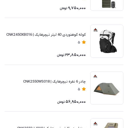
9,750,000
تومان
کوله کوهنوردی 40 لیتر نیچرهایک | CNK2450XB016
5
23,850,000
تومان
چادر 6 نفره نیچرهایک | CNK2550WS018
5
56,950,000
تومان