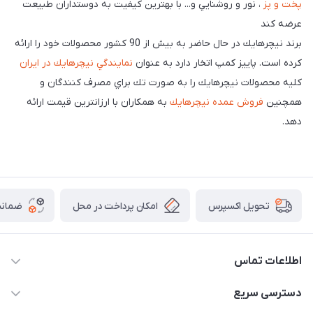
پخت و پز
، نور و روشنايي و... با بهترين كيفيت به دوستداران طبيعت
عرضه كند
برند نيچرهايك در حال حاضر به بيش از 90 كشور محصولات خود را ارائه
كرده است. پاييز كمپ اتخار دارد به عنوان
نمايندگي نيچرهايك در ايران
كليه محصولات نيچرهايك را به صورت تك براي مصرف كنندگان و
همچنين
فروش عمده نيچرهايك
به همكاران با ارزانترين قيمت ارائه
دهد.
امکان پرداخت در محل
ضمانت
تحویل اکسپرس
اطلاعات تماس
02166456492 - 09121933405
دسترسی سریع