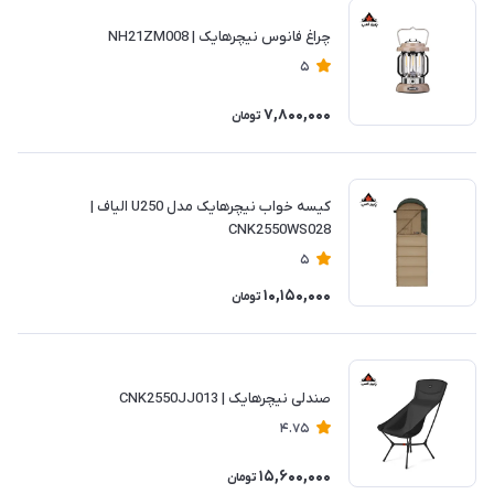
چراغ فانوس نیچرهایک | NH21ZM008
5
7,800,000
تومان
کیسه خواب نیچرهایک مدل U250 الیاف |
CNK2550WS028
5
10,150,000
تومان
صندلی نیچرهایک | CNK2550JJ013
4.75
15,600,000
تومان