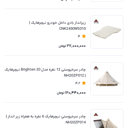
زیرانداز بادی داخل خودرو نیچرهایک |
CNK2450WS010
4
27,000,000
تومان
چادر سرخپوستی 12 نفره مدل Brighten 20 نیچرهایک
| NH20ZP012
4.2
120,440,000
تومان
چادر سرخپوستی نیچرهایک 6 نفره به همراه زیر انداز |
NH20ZP014