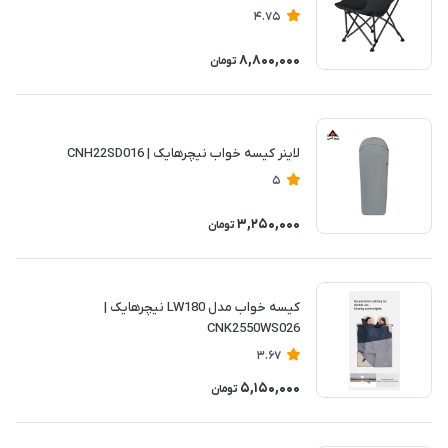
4.75
8,800,000
تومان
لاینر کیسه خواب نیچرهایک | CNH22SD016
5
3,250,000
تومان
کیسه خواب مدل LW180 نیچرهایک |
CNK2550WS026
3.67
5,150,000
تومان