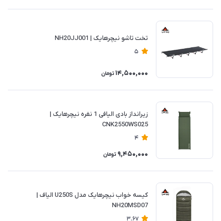
تخت تاشو نیچرهایک | NH20JJ001
5
14,500,000
تومان
زیرانداز بادی الیافی 1 نفره نیچرهایک |
CNK2550WS025
4
9,450,000
تومان
کیسه خواب نیچرهایک مدل U250S الیاف |
NH20MSD07
3.67