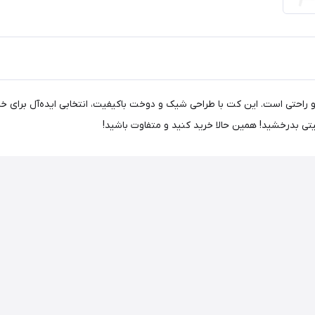
ایک مدل CYY2421FS012 ترکیبی از سبک و راحتی است. این کت با طراحی شیک و دوخت باکیفیت، انتخا
یتی بدرخشید! همین حالا خرید کنید و متفاوت باشید!