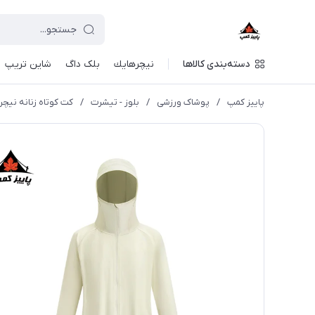
دسته‌بندی کالاها
نيچرهايك
بلک داگ
شاین تریپ
پاییز کمپ
/
پوشاک ورزشی
/
بلوز - تیشرت
/
کت کوتاه زنانه نیچرهایک | 12