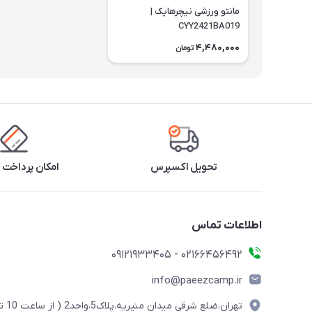
مانتو ورزشی نیچرهایک |
CYY2421BA019
4,480,000
تومان
تحویل اکسپرس
امکان پرداخت 
اطلاعات تماس
02166456492 - 09121933405
info@paeezcamp.ir
تهران،ضلع شرقی میدان منیریه،پلاک5،واحد2