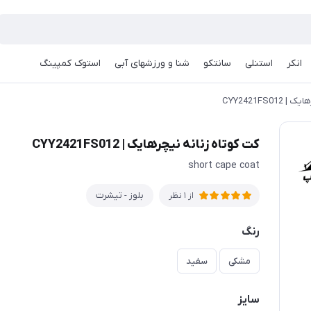
انکر
استنلی
سانتکو
شنا و ورزشهای آبی
استوک کمپینگ
CYY2421FS0
کت کوتاه زنانه نیچرهایک | CYY2421FS012
short cape coat
بلوز - تیشرت
از 1 نظر
رنگ
مشکی
سفید
سایز