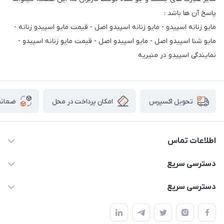
پاسخ آن ها باشد :
مایو زنانه اسپیدو - مایو زنانه اسپیدو اصل - قیمت مایو اسپیدو زنانه -
مایو شنا اسپیدو اصل - مایو اسپیدو اصل - قیمت مایو زنانه اسپیدو -
نمایندگی اسپیدو در منیریه
امکان پرداخت در محل
ضمانت
تحویل اکسپرس
اطلاعات تماس
02166456492 - 09121933405
دسترسی سریع
info@paeezcamp.ir
خرید کیسه خواب
دسترسی سریع
تهران،ضلع شرقی میدان منیریه،پلاک5،واحد2 ( از ساعت 10 تا 17 )
میز تاشو
چادر سرخپوستی
حتما با هماهنگی قبلی
چادر بادی
صندلی تاشو