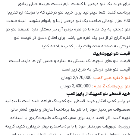
برای خرید یک ننو درختی با کیفیت لازم نیست هزینه خیلی زیادی
پرداخت کنید. شما میتوانید برای خرید ننو درختی که با هزینه ای تقریبا
700 هزار تومانی صاحب یک ننو درختی زیبا و بادوام بشوید. البته قیمت
ننو درختی به یک نفره یا دو نفره بودن آن نیز بستگی دارد، طبیعتا ننو دو
نفره گران تر از ننو یک نفره می باشد. برای اطلاع دقیق تر قیمت ننو
درختی به صفحه محصولات پاییز کمپ مراجعه کنید.
قیمت ننو نیچرهاییک
قیمت ننو های نیچرهایک بستگی به اندازه و جنس آن ها دارند. لیست
قیمت ننو های درختی به شرح زیر است :
ننو 2 نفره هپی کمپ
: 2,970,000 تومان
ننو نیچرهایک 2 نفره
: 3,400,000 تومان
خرید قسطی ننو کمپینگ از پاییز کمپ
در پاییز کمپ امکان خرید قسطی ننو کمپینگ فراهم شده است تا بتوانید
محصولات موردنیاز خود را با شرایط پرداخت آسان‌تر و بدون فشار مالی
تهیه کنید. اگر قصد دارید برای سفر، کمپینگ، طبیعت‌گردی یا استفاده
روزمره، تجهیزات موردنظر خود را با بودجه‌بندی بهتر خریداری کنید، گزینه
خرید اقساطی ننو کمپینگ از پاییز کمپ می‌تواند انتخابی مناسب برای