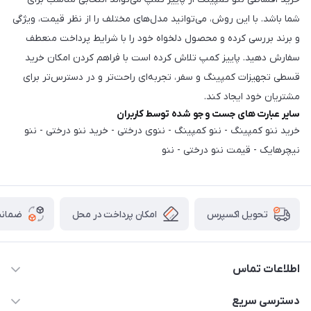
شما باشد. با این روش، می‌توانید مدل‌های مختلف را از نظر قیمت، ویژگی
و برند بررسی کرده و محصول دلخواه خود را با شرایط پرداخت منعطف
سفارش دهید. پاییز کمپ تلاش کرده است با فراهم کردن امکان خرید
قسطی تجهیزات کمپینگ و سفر، تجربه‌ای راحت‌تر و در دسترس‌تر برای
مشتریان خود ایجاد کند.
سایر عبارت های جست و جو شده توسط کاربران
خرید ننو کمپینگ - ننو کمپینگ - ننوی درختی - خرید ننو درختی - ننو
نیچرهایک - قیمت ننو درختی - ننو
امکان پرداخت در محل
ضمانت
تحویل اکسپرس
اطلاعات تماس
02166456492 - 09121933405
دسترسی سریع