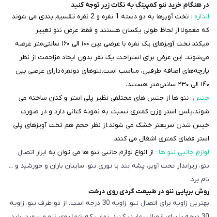
در هنگام خرید ننو کمپینگ به نکات زیر توجه کنید
اندازه :
تخت آویزها به دو دسته 1 نفره و 2 نفره تقسیم بندی می شوند
که معمولا از لحاظ طولی یکسان هستند و فقط عرض ننو تغییر
میکند.تخت آویزهای یک نفره با عرضی بین ۱۰۰ الی ۱۶۰ سانتی‌متر عرضه
می‌شوند. این عرض برای استراحت یک نفر بدون ایجاد مزاحمت از نظر
پارچه‌های اضافه طرفین، مناسب است.
ننوهای دونفره
دارای عرضی بین
۱۴۰ الی ۲۳۰ سانتی‌متر هستند.
جنس :
ننو ها از جنس های مختلفی نظیر پلی استر و کتان ساخته می
شوند.پلس استر وزن کمتری نسبت به نمونه کتانی دارد و در صورت
خیس شدن سریعتر خشک می شوند.از نظر حجم هم تخت آویزهای پلی
استر فضای کمتری اشغال می کنند.
لوازم جانبی ننو ها :
از انواع لوازم جانبی ننو ها می توان به
ابزار اتصال
ننو، زیرانداز تخت آویز، پشه بند یا توری ننو، سایبان باران و خورشید و ...
نام برد.
روش برپایی ننو در طبیعت گردی روی درخت
بهترین زاویه برای اتصال ننو، زاویه 30 درجه است. از دو طرف ننو، زاویه
30 درجه را برای اتصال رعایت کنید. زمانی که شما روی ننو می‌روید، باید