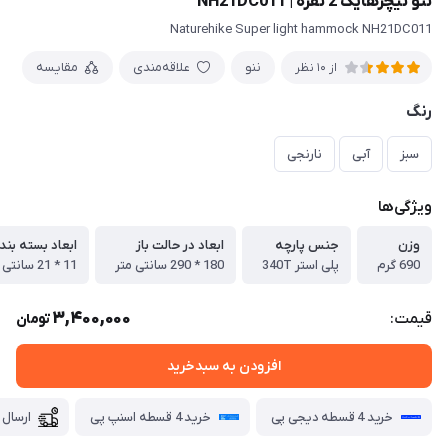
ننو نیچرهایک 2 نفره | NH21DC011
Naturehike Super light hammock NH21DC011
ننو
علاقه‌مندی
مقایسه
از 10 نظر
رنگ
سبز
آبی
نارنجی
ویژگی‌ها
وزن
جنس پارچه
ابعاد در حالت باز
ابعاد بسته بند
690 گرم
پلی استر 340T
180 * 290 سانتی متر
11 * 21 سانتی متر
3,400,000
قیمت:
تومان
افزودن به سبدخرید
خرید 4 قسطه دیجی پی
خرید 4 قسطه اسنپ پی
ارسال 