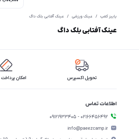
9,100,000
ت
پاییز کمپ
/
عینک ورزشی
/
عینک آفتابی بلک داگ
عینک آفتابی بلک داگ
تحویل اکسپرس
امکان پرداخت 
اطلاعات تماس
02166456492 - 09121933405
info@paeezcamp.ir