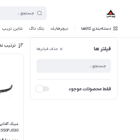
دسته‌بندی کالاها
نيچرهايك
بلک داگ
شاین تریپ
ترتیب نم
فیلتر ها
حذف فیلترها
فقط محصولات موجود
عینک آفتابی
2550PJ030