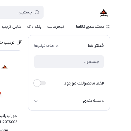
دسته‌بندی کالاها
نيچرهايك
بلک داگ
شاین تریپ
ترتیب نم
فیلتر ها
حذف فیلترها
فقط محصولات موجود
دسته بندی
حوله ورزشی
جوراب رانی
H20FS002
مايو