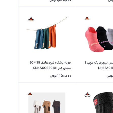
1,040,000
مان
تومان
جوراب فیتنس نیچرهایک مچی 3
حوله باشگاه نیچرهایک 38 * 90
سانتی متر | CNK2300SS010
1,150,000
ومان
تومان