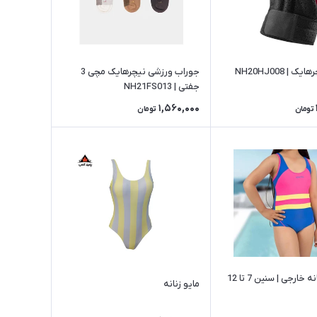
 | NH20HJ008
جوراب ورزشی نیچرهایک مچی 3
جفتی | NH21FS013
1,560,000
تومان
تومان
مایو بچه گانه خارجی | سنین 7 تا 12
مایو زنانه