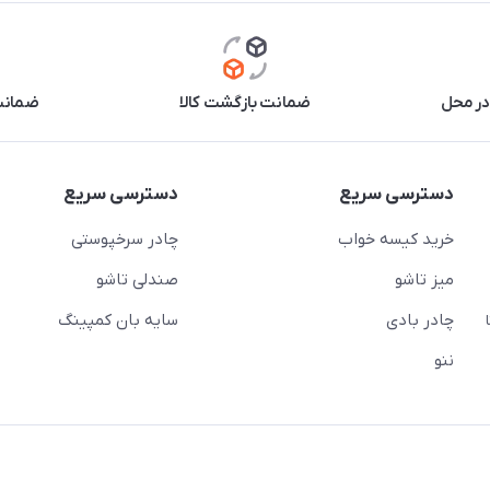
در محل
ضمانت بازگشت کالا
ضمانت 
دسترسی سریع
دسترسی سریع
خرید کیسه خواب
چادر سرخپوستی
میز تاشو
صندلی تاشو
چادر بادی
سایه بان کمپینگ
 ( از ساعت 10 تا
ننو