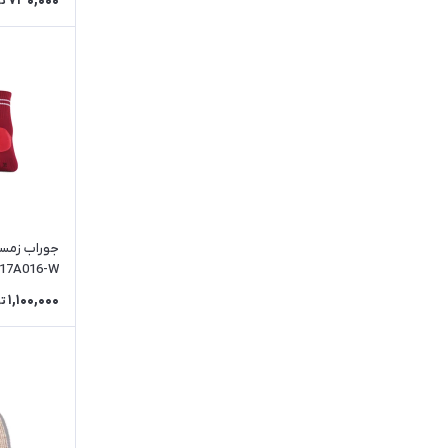
730,000
ت
کلاه شنا
دستکش نیچرهایک
کلاه و شال
لایه اولیه - بیس لایر
بلوز - تیشرت
کاپشن
شلوار طبیعت گردی
پانچو
17A016-W
گتر
1,100,000
ت
جوراب ورزشی