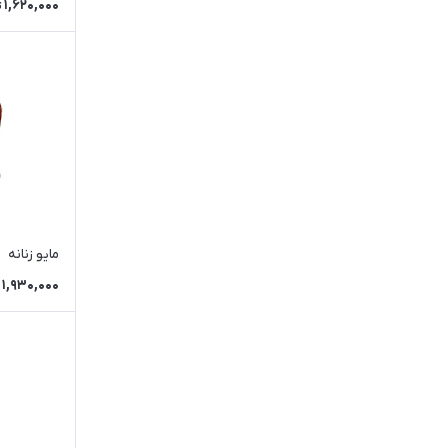
1,620,000
ت
مایو زنانه
1,930,000