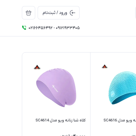
ورود / ثبت‌نام
02166456492 - 09121933405
 ویو مدل SC4616
کلاه شنا زنانه ویو مدل SC4614