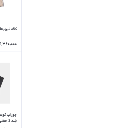
کلاه نیچرهایک | 51
1,360,000
جوراب کوهن
بلند 2 جفتی | NH21FS014