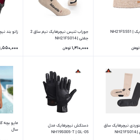
NH21FS5
جوراب تنیس نیچرهایک نیم ساق 2
زانو بند نیچرهایک
جفتی | NH21FS014
1,550,000
1,410,000
تومان
تومان
وردی نیچرهایک ساق
دستکش نیچرهایک مدل
سال
NH19S005-T | GL-05