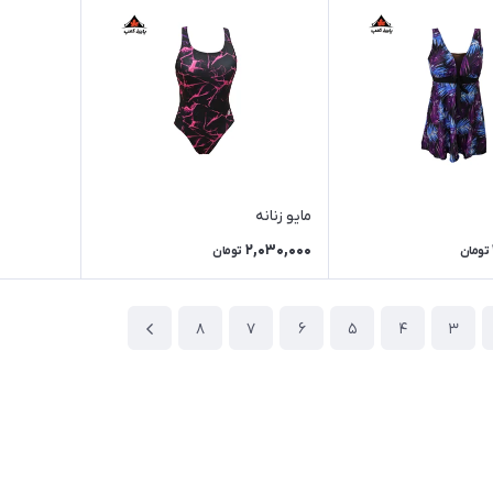
مایو زنانه
2,030,000
تومان
تومان
8
7
6
5
4
3