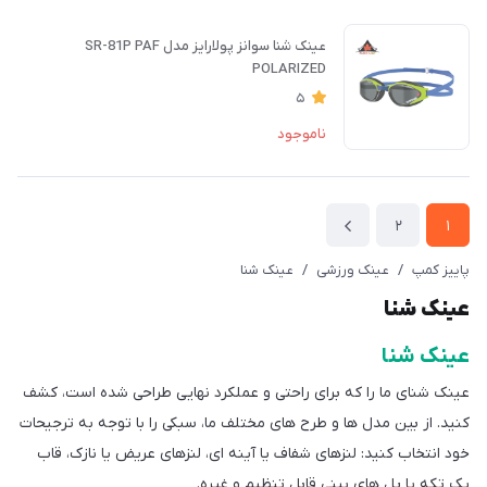
عینک شنا سوانز پولارایز مدل SR-81P PAF
POLARIZED
5
ناموجود
2
1
پاییز کمپ
/
عینک ورزشی
/
عینک شنا
عینک شنا
عینک شنا
عینک شنای ما را که برای راحتی و عملکرد نهایی طراحی شده است، کشف
کنید. از بین مدل ها و طرح های مختلف ما، سبکی را با توجه به ترجیحات
خود انتخاب کنید: لنزهای شفاف یا آینه ای، لنزهای عریض یا نازک، قاب
یک تکه یا پل های بینی قابل تنظیم و غیره.