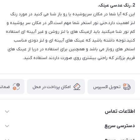
2. رنگ عدسی عینک.
این که آیا شما در مکان سرپوشیده یا رو باز شنا می کنید در مورد رنگ
لنز اهمیت دارد.حتی نور استخر شما مهم است.اگر در مکان سر پوشیده و
کم نور شنا میکنید باید ازعینک های با لنز روشن و غیر آیینه ای استفاده
کنید.توجه داشته باشید که عینک های آیینه ای و لنز دودی مناسب
استخر های روباز می باشد و همچنین برای استفاده در دریا از عینک های
فریم بزرگتر که راحتی بیشتری روی صورت داردند استفاده کنید.
امکان پرداخت در محل
ضمانت
تحویل اکسپرس
اطلاعات تماس
02166456492 - 09121933405
دسترسی سریع
info@paeezcamp.ir
خرید کیسه خواب