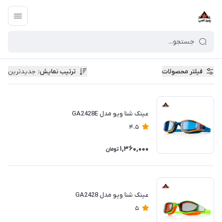
فیلتر محصولات
ترتیب نمایش
:
جدیدترین
عینک شنا ویو مدل GA2428E
4.5
1,360,000
تومان
عینک شنا ویو مدل GA2428
5