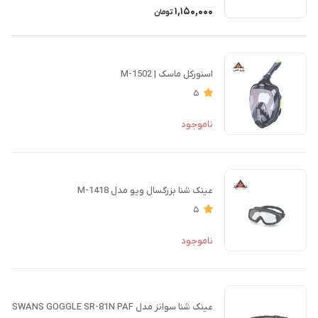
1,150,000
تومان
اسنورکل ماسک | M-1502
5
ناموجود
عینک شنا بزرگسال ویو مدل M-1418
5
ناموجود
عینک شنا سوانز مدل SWANS GOGGLE SR-81N PAF