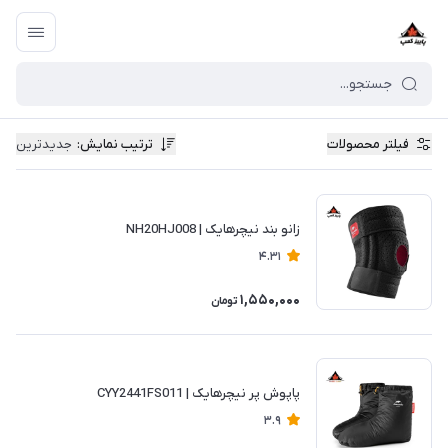
فیلتر محصولات
ترتیب نمایش
:
جدیدترین
زانو بند نیچرهایک | NH20HJ008
4.31
1,550,000
تومان
پاپوش پر نیچرهایک | CYY2441FS011
3.9