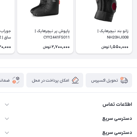
زانو بند نیچرهایک |
پاپوش پر نیچرهایک |
جوراب 
NH20HJ008
CYY2441FS011
ساق | NH20FS002
0,000
2,700,000
1,550,000
تومان
تومان
امکان پرداخت در محل
ضمانت
تحویل اکسپرس
اطلاعات تماس
02166456492 - 09121933405
دسترسی سریع
info@paeezcamp.ir
خرید کیسه خواب
دسترسی سریع