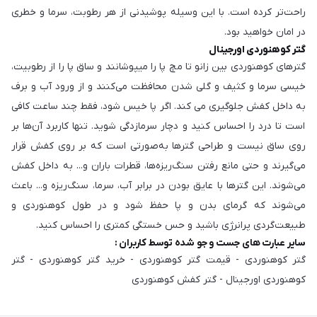
راحت‌تر کرده است. با این وسیله پوشیدنی از هر رطوبت، سرما و خطری
در امان خواهید بود.
گتر کوهنوردی اورجینال
گترهای کوهنوردی بین زانو تا مچ پا را میپوشانند و ساق پا را از رطوبیت،
خیسی سرما و کثیف و گلی شدن محافظت می‌کنند و از ورود آب و برف
به داخل کفش جلوگیری می کند. اگر پا خیس شود، فقط چند ساعت کافی
است تا درد را احساس کنید و دچار سرمازدگی شوید. تنها کاربرد آن‌ها بر
روی ساق نیست و طراحی گترها به‌صورتی است که بر روی کفش قرار
می‌گیرند و حتی مانع رفتن سنگ‌ریزه‌ها، قطرات باران و... به داخل کفش
می‌شوند. این گترها با عایق بودن در برابر آب، سرما، سنگ‌ریزه و... باعث
می‌شوند که گرمای بدن و پا حفظ شود و در طول کوهنوردی و
طبیعت‌گردی پرانرژی باشید و حس خستگی کمتری را احساس کنید.
سایر عبارت های جست و جو شده توسط کاربران :
گتر کوهنوردی - قیمت گتر کوهنوردی - خرید گتر کوهنوردی - گتر
کوهنوردی اورجینال - گتر کفش کوهنوردی