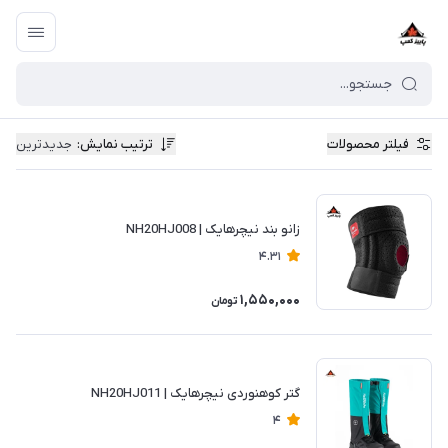
فیلتر محصولات
ترتیب نمایش
:
جدیدترین
زانو بند نیچرهایک | NH20HJ008
4.31
1,550,000
تومان
گتر کوهنوردی نیچرهایک | NH20HJ011
4