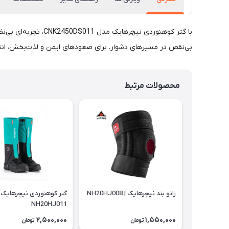
با گتر کوهنوردی نی
بی‌نقص در مسیرهای دشوار. برای صعودهای ایمن و لذت‌بخش، انت
محصولات مرتبط
زانو بند نیچرهایک | NH20HJ008
گتر کوهنوردی نیچرهایک |
NH20HJ011
2,500,000
1,550,000
تومان
تومان