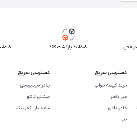
در محل
ضمانت بازگشت کالا
ضمانت 
دسترسی سریع
دسترسی سریع
خرید کیسه خواب
چادر سرخپوستی
میز تاشو
صندلی تاشو
چادر بادی
سایه بان کمپینگ
 ( از ساعت 10 تا
ننو