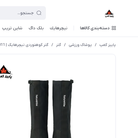
دسته‌بندی کالاها
نيچرهايك
بلک داگ
شاین تریپ
پاییز کمپ
/
پوشاک ورزشی
/
گتر
/
گتر کوهنوردی نیچرهایک | CNK2450DS011