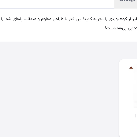
چرهایک مدل CNK2450DS011، تجربه‌ای بی‌نظیر از کوهنوردی را تجربه کنید! این گتر با طراحی مقاوم و 
خابی بی‌همتاست!