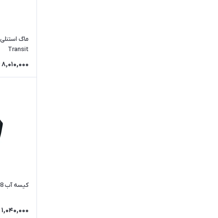
Transit
8,010,000
کیسه آب 8 لیتری شاین تریپ | A469
1,040,000