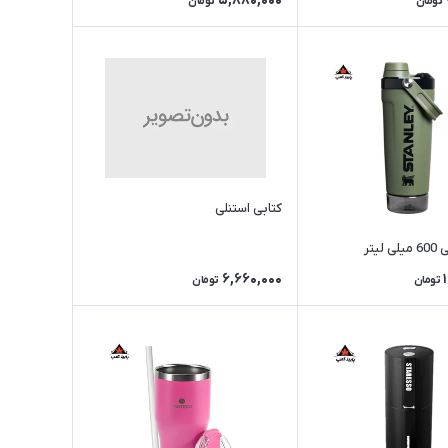
5,880,000
تومان
تومان
کتابی استنلی
یتر
6,660,000
تومان
تومان