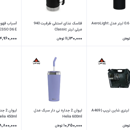
ماگ استنلی 0.6 لیتر مدل AeroLight
فلاسک غذای استنلی ظرفیت 940
آسیاب قهوه
میلی لیتر Classic
ESSO D6 E
4,960,000
11,130,000
تومان
تومان
لیوان 2 جداره نی دار سیگ مدل
لیوان
elia 450ml
Helia 600ml
8,800,000
10,250,000
تومان
تومان