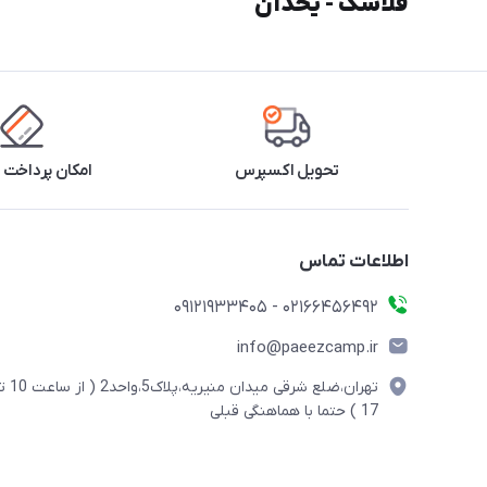
فلاسک - یخدان
تحویل اکسپرس
امکان پرداخت 
اطلاعات تماس
02166456492 - 09121933405
info@paeezcamp.ir
تهران،ضلع شرقی میدان منیریه،پلاک5،واحد2
17 ) حتما با هماهنگی قبلی