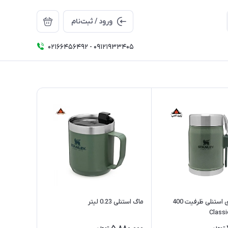
ورود / ثبت‌نام
02166456492 - 09121933405
فلاسک غذای استنلی ظرفیت 400
ماگ استنلی 0.23 لیتر