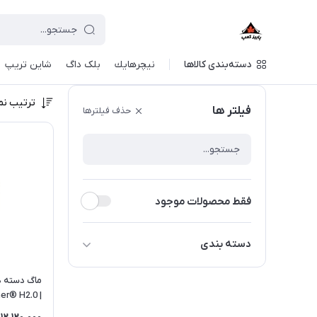
دسته‌بندی کالاها
نيچرهايك
بلک داگ
شاین تریپ
ترتیب نم
فیلتر ها
حذف فیلترها
فقط محصولات موجود
دسته بندی
فلاسك
| Quencher® H2.0
لیوان - ماگ