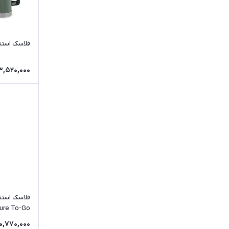
فلاسک استنلی 1.4 
3,520,000
ure To-Go
10,770,000