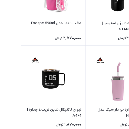
 شارژی استارسو |
ماگ سانتکو مدل Escape 590ml
STAR
2,570,000
2
تومان
تومان
 2 جداره نی دار سیگ مدل
لیوان تاکتیکال شاین تریپ 2 جداره |
A474
H
1,870,000
تومان
تومان