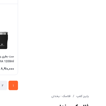
ست بطری و 
RA 1200ml
8,910,000
2
1
پاییز کمپ
/
فلاسک - یخدان