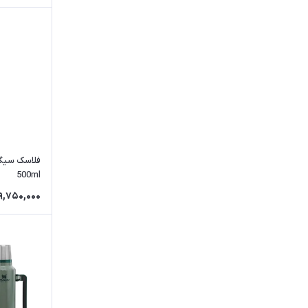
500ml
9,750,000