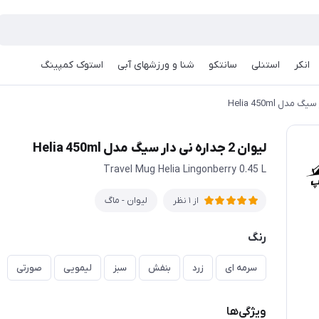
انکر
استنلی
سانتکو
شنا و ورزشهای آبی
استوک کمپینگ
لیوان 2 جداره نی دار سیگ مدل Helia 450ml
Travel Mug Helia Lingonberry 0.45 L
لیوان - ماگ
از 1 نظر
رنگ
سرمه ای
زرد
بنفش
سبز
لیمویی
صورتی
ویژگی‌ها