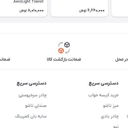
AeroLight Transit
8,010,000
6,660,000
تومان
تومان
در محل
ضمانت بازگشت کالا
ضمانت 
دسترسی سریع
دسترسی سریع
خرید کیسه خواب
چادر سرخپوستی
میز تاشو
صندلی تاشو
چادر بادی
سایه بان کمپینگ
 ( از ساعت 10 تا
ننو