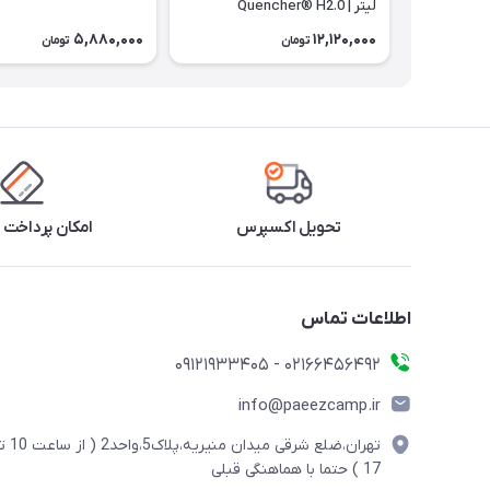
لیتر | Quencher® H2.0
5,880,000
12,120,000
تومان
تومان
تحویل اکسپرس
امکان پرداخت 
اطلاعات تماس
02166456492 - 09121933405
info@paeezcamp.ir
تهران،ضلع شرقی میدان منیریه،پلاک5،واحد2
17 ) حتما با هماهنگی قبلی