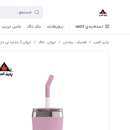
دسته‌بندی کالاها
نيچرهايك
بلک داگ
شاین تریپ
پاییز کمپ
/
فلاسک - یخدان
/
لیوان - ماگ
/
لیوان 2 جداره نی دار سیگ مدل Helia 450ml