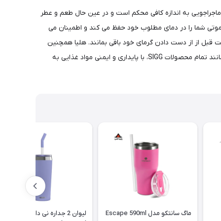
د. برای هر ماجراجویی به اندازه کافی محکم است و در عین حال طعم و عطر
سموتی شما را در دمای مطلوب خود حفظ می کند و اطمینان می
 بیرونی لیوان عرق نمی کند. نوشیدنی های سرد به مدت 17 ساعت خنک می مانند در حالی که نوشیدنی های گرم می توانند 3 ساعت قبل از از دست دادن گرمای خود باقی بمانند. هلیا همچنین
دارای نی شیشه ای بادوام و برس تمیز کننده است تا بتوانید از نی های پلاستیکی یکبار مصرف اجتناب کنید. و شما می توانید مطمئن باشید که مانند تمام محصولات SIGG، با پایداری و ایمنی مواد غذایی به
ماگ سانتکو مدل Escape 590ml
لیوان 2 جداره نی دار سیگ مدل