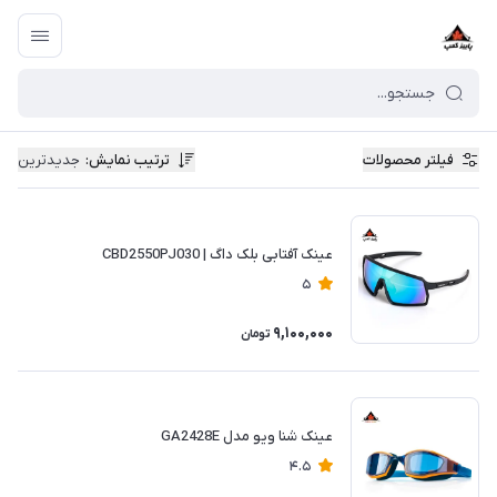
فیلتر محصولات
ترتیب نمایش
:
جدیدترین
عینک آفتابی بلک داگ | CBD2550PJ030
5
9,100,000
تومان
عینک شنا ویو مدل GA2428E
4.5