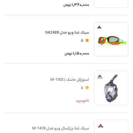
1,360,000
تومان
عینک شنا ویو مدل GA2428
5
1,150,000
تومان
اسنورکل ماسک | M-1502
5
ناموجود
عینک شنا بزرگسال ویو مدل M-1418