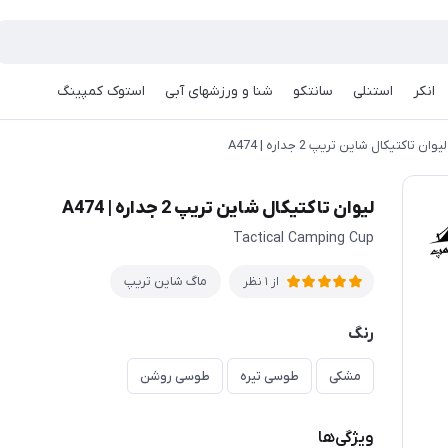
انکر
استنلی
سانتکو
شنا و ورزشهای آبی
استوک کمپینگ
لیوان تاکتیکال شاین تریپ 2 جداره | A474
لیوان تاکتیکال شاین تریپ 2 جداره | A474
Tactical Camping Cup
ماگ شاین تریپ
از 1 نظر
رنگ
مشکی
طوسی تیره
طوسی روشن
ویژگی‌ها