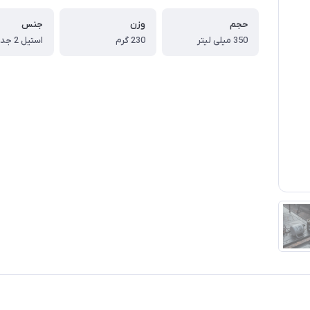
حجم
وزن
جنس
350 میلی لیتر
230 گرم
استیل 2 جداره