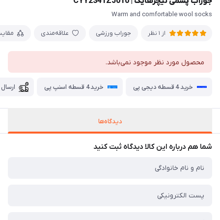
جوراب پشمی نیچرهایک | CYY2341ZJ010
Warm and comfortable wool socks
جوراب ورزشی
علاقه‌مندی
مقای
از 1 نظر
محصول مورد نظر موجود نمی‌باشد.
خرید 4 قسطه دیجی پی
خرید 4 قسطه اسنپ پی
ارسال 
دیدگاه‌ها
شما هم درباره این کالا دیدگاه ثبت کنید