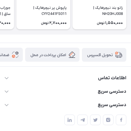
زانو بند نیچرهایک |
پاپوش پر نیچرهایک |
جوراب 
NH20HJ008
CYY2441FS011
ساق | NH20FS002
0,000
2,700,000
1,550,000
تومان
تومان
امکان پرداخت در محل
ضمانت
تحویل اکسپرس
اطلاعات تماس
02166456492 - 09121933405
دسترسی سریع
info@paeezcamp.ir
خرید کیسه خواب
دسترسی سریع
تهران،ضلع شرقی میدان منیریه،پلاک5،واحد2 ( از ساعت 10 تا 17 )
میز تاشو
چادر سرخپوستی
حتما با هماهنگی قبلی
چادر بادی
صندلی تاشو