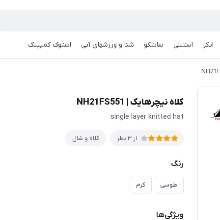
انکر
استنلی
سانتکو
شنا و ورزشهای آبی
استوک کمپینگ
کلاه نیچرهایک | NH21FS551
single layer knitted hat
کلاه و شال
از 3 نظر
رنگ
طوسی
کرم
ویژگی‌ها