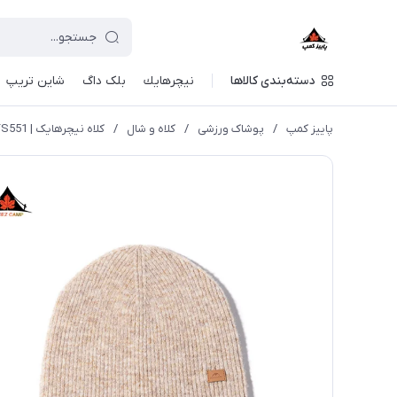
دسته‌بندی کالاها
نيچرهايك
بلک داگ
شاین تریپ
پاییز کمپ
/
پوشاک ورزشی
/
کلاه و شال
/
کلاه نیچرهایک | NH21FS551