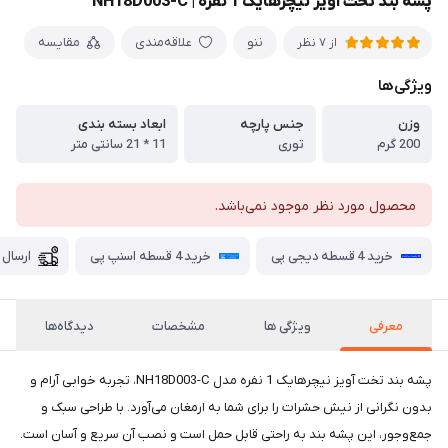
پشه بند تخت آویز نیچرهایک 1 نفره | NH18D003-C
ننو
علاقه‌مندی
مقایسه
از 7 نظر
ویژگی‌ها
وزن
جنس پارچه
ابعاد بسته بندی
200 گرم
توری
11 * 21 سانتی متر
محصول مورد نظر موجود نمی‌باشد.
خرید 4 قسطه دیجی پی
خرید 4 قسطه اسنپ پی
ارسال 
معرفی
ویژگی ها
مشخصات
دیدگاه‌ها
پشه بند تخت آویز نیچرهایک 1 نفره مدل NH18D003-C، تجربه خوابی آرام و
بدون نگرانی از نیش حشرات را برای شما به ارمغان می‌آورد. با طراحی سبک و
جمع‌وجور، این پشه بند به راحتی قابل حمل است و نصب آن سریع و آسان است.