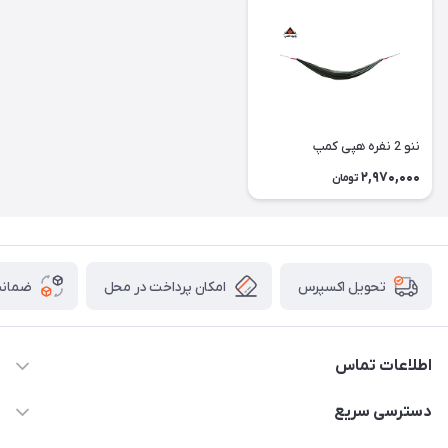
ننو 2 نفره هپی کمپ
2,970,000
تومان
امکان پرداخت در محل
ضمانت
تحویل اکسپرس
اطلاعات تماس
02166456492 - 09121933405
دسترسی سریع
info@paeezcamp.ir