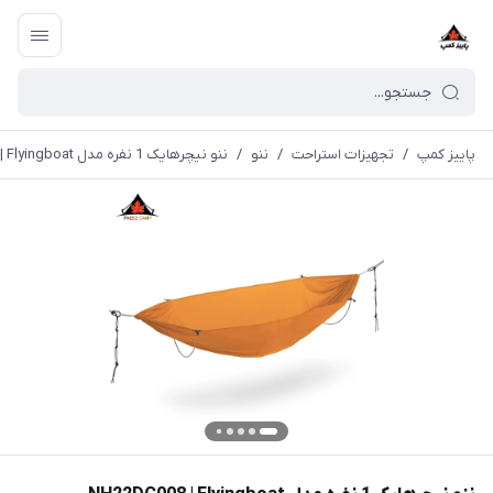
پاییز کمپ
/
تجهیزات استراحت
/
ننو
/
ننو نیچرهایک 1 نفره مدل NH22DC008 | Flyingboat