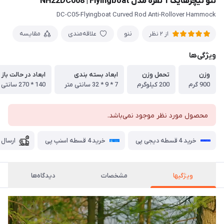
ننو نیچرهایک 1 نفره مدل NH22DC008 | Flyingboat
DC-C05-Flyingboat Curved Rod Anti-Rollover Hammock
ننو
علاقه‌مندی
مقایسه
از 2 نظر
ویژگی‌ها
وزن
تحمل وزن
ابعاد بسته بندی
ابعاد در حالت باز
900 گرم
200 کیلوگرم
7 * 9 * 32 سانتی متر
140 * 270 سانتی متر
محصول مورد نظر موجود نمی‌باشد.
خرید 4 قسطه دیجی پی
خرید 4 قسطه اسنپ پی
ارسال 
ویژگیها
مشخصات
دیدگاه‌ها