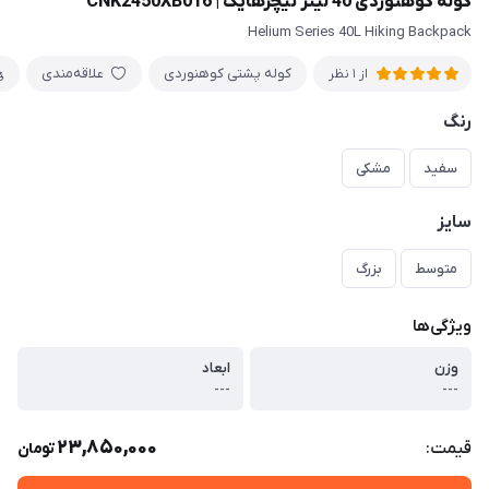
کوله کوهنوردی 40 لیتر نیچرهایک | CNK2450XB016
Helium Series 40L Hiking Backpack
کوله پشتی کوهنوردی
علاقه‌مندی
از 1 نظر
رنگ
سفید
مشکی
سایز
متوسط
بزرگ
ویژگی‌ها
وزن
ابعاد
---
---
23,850,000
قیمت:
تومان