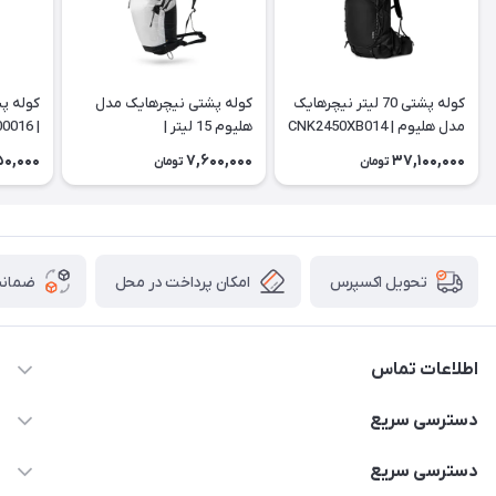
کوله پشتی 70 لیتر نیچرهایک
کوله پشتی نیچرهایک مدل
مدل هلیوم | CNK2450XB014
هلیوم 15 لیتر |
| CNK2300016
CNK2300BB012
50,000
7,600,000
37,100,000
تومان
تومان
امکان پرداخت در محل
ضمانت
تحویل اکسپرس
اطلاعات تماس
02166456492 - 09121933405
دسترسی سریع
info@paeezcamp.ir
خرید کیسه خواب
دسترسی سریع
تهران،ضلع شرقی میدان منیریه،پلاک5،واحد2 ( از ساعت 10 تا 17 )