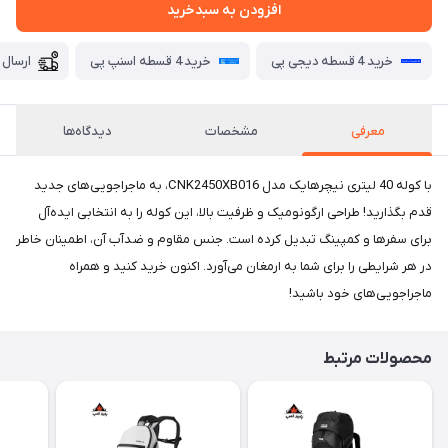
افزودن به سبدخرید
خرید 4 قسطه دیجی پی
خرید 4 قسطه اسنپ پی
ارسال 
معرفی
مشخصات
دیدگاه‌ها
با کوله 40 لیتری نیچرهایک مدل CNK2450XB016، به ماجراجویی‌های جدید
قدم بگذارید! طراحی ارگونومیک و ظرفیت بالا، این کوله را به انتخابی ایده‌آل
برای سفرها و کمپینگ تبدیل کرده است. جنس مقاوم و ضدآب آن، اطمینان خاطر
در هر شرایطی را برای شما به ارمغان می‌آورد. اکنون خرید کنید و همراه
ماجراجویی‌های خود باشید!
محصولات مرتبط