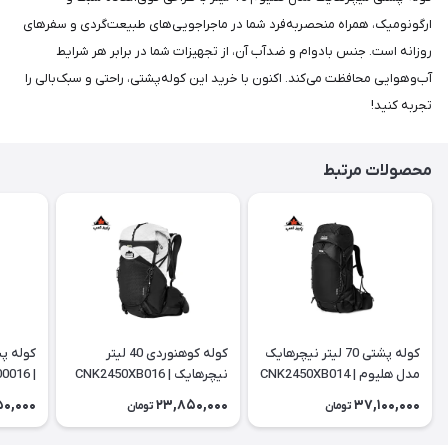
ارگونومیک، همراه منحصربه‌فرد شما در ماجراجویی‌های طبیعت‌گردی و سفرهای
روزانه است. جنس بادوام و ضدآب آن، از تجهیزات شما در برابر هر شرایط
آب‌وهوایی محافظت می‌کند. اکنون با خرید این کوله‌پشتی، راحتی و سبک‌بالی را
تجربه کنید!
محصولات مرتبط
کوله پشتی 70 لیتر نیچرهایک
کوله کوهنوردی 40 لیتر
مدل هلیوم | CNK2450XB014
نیچرهایک | CNK2450XB016
| CNK2300016
50,000
23,850,000
37,100,000
تومان
تومان