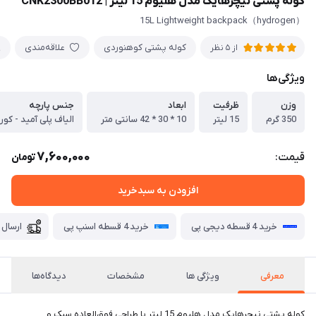
کوله پشتی نیچرهایک مدل هلیوم 15 لیتر | CNK2300BB012
（hydrogen）15L Lightweight backpack
کوله پشتی کوهنوردی
علاقه‌مندی
از 5 نظر
ویژگی‌ها
وزن
ظرفیت
ابعاد
جنس پارچه
350 گرم
15 لیتر
10 * 30 * 42 سانتی متر
الیاف پلی آمید - کورد
7,600,000
قیمت:
تومان
افزودن به سبدخرید
خرید 4 قسطه دیجی پی
خرید 4 قسطه اسنپ پی
ارسال 
معرفی
ویژگی ها
مشخصات
دیدگاه‌ها
کوله پشتی نیچرهایک مدل هلیوم 15 لیتر با طراحی فوق‌العاده سبک و