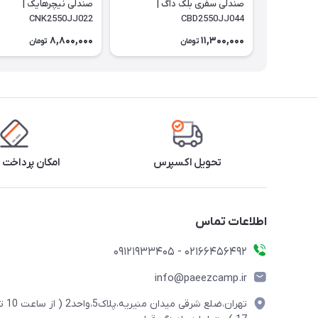
صندلی سفری بلک داگ |
صندلی نیچرهایک |
CNK2550JJ022
CBD2550JJ044
8,800,000
11,300,000
تومان
تومان
تحویل اکسپرس
امکان پرداخت 
اطلاعات تماس
02166456492 - 09121933405
info@paeezcamp.ir
تهران،ضلع شرقی میدان منیریه،پلاک5،واحد2