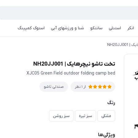
انکر
استنلی
سانتکو
شنا و ورزشهای آبی
استوک کمپینگ
NH20JJ0
تخت تاشو نیچرهایک | NH20JJ001
XJC05 Green Field outdoor folding camp bed
صندلی تاشو
از 1 نظر
رنگ
مشکی
سبز تیره
سبز روشن
ویژگی‌ها