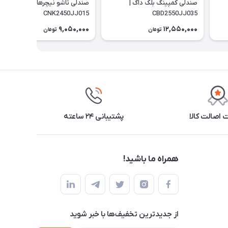
صندلی کمپینگ بلک داگ |
صندلی تاشو نیچرهایک |
CNK2450JJ015
CBD2550JJ035
9,050,000
12,550,000
تومان
تومان
اصالت کالا
پشتیبانی ۲۴ ساعته
همراه ما باشید!
از جدید‌ترین تخفیف‌ها با‌ خبر شوید