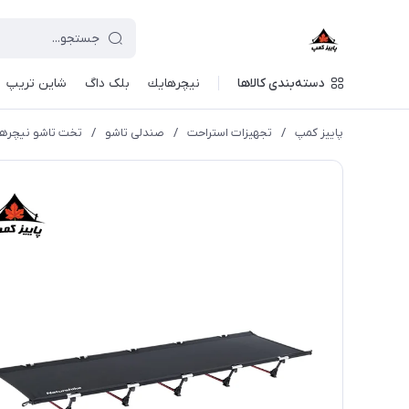
دسته‌بندی کالاها
نيچرهايك
بلک داگ
شاین تریپ
پاییز کمپ
/
تجهیزات استراحت
/
صندلی تاشو
/
تخت تاشو نیچرهایک | 01