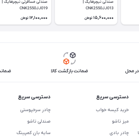
صندلی نیچرهایک |
صندلی مسافرتی نیچرهایک |
CNK2550JJ019
CNK2550JJ013
12,100,000
15,600,000
تومان
تومان
در محل
ضمانت بازگشت کالا
ضمانت 
دسترسی سریع
دسترسی سریع
خرید کیسه خواب
چادر سرخپوستی
میز تاشو
صندلی تاشو
چادر بادی
سایه بان کمپینگ
 ( از ساعت 10 تا