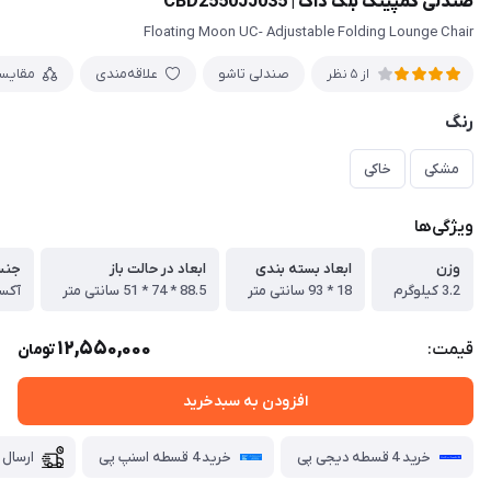
صندلی کمپینگ بلک داگ | CBD2550JJ035
Floating Moon UC- Adjustable Folding Lounge Chair
صندلی تاشو
علاقه‌مندی
مقایس
از 5 نظر
رنگ
مشکی
خاکی
ویژگی‌ها
وزن
ابعاد بسته بندی
ابعاد در حالت باز
جنس
3.2 کیلوگرم
18 * 93 سانتی متر
88.5 * 74 * 51 سانتی متر
آکسفو
12,550,000
قیمت:
تومان
افزودن به سبدخرید
خرید 4 قسطه دیجی پی
خرید 4 قسطه اسنپ پی
ارسال 