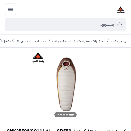
پاییز کمپ
/
تجهیزات استراحت
/
کیسه خواب
/
کیسه خواب نیچرهایک مدل SP550 پر غاز | CNK2550WS014