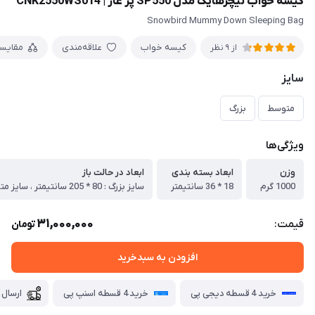
کیسه خواب نیچرهایک مدل SP550 پر غاز | CNK2550WS014
Snowbird Mummy Down Sleeping Bag
کیسه خواب
علاقه‌مندی
مقایس
از 9 نظر
سایز
متوسط
بزرگ
ویژگی‌ها
وزن
ابعاد بسته بندی
ابعاد در حالت باز
1000 گرم
18 * 36 سانتیمتر
31,000,000
قیمت:
تومان
افزودن به سبدخرید
خرید 4 قسطه دیجی پی
خرید 4 قسطه اسنپ پی
ارسال 