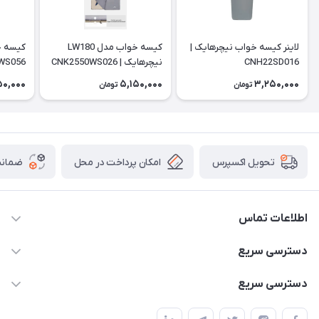
لاینر کیسه خواب نیچرهایک |
کیسه خواب مدل LW180
CNH22SD016
نیچرهایک | CNK2550WS026
WS056
50,000
5,150,000
3,250,000
تومان
تومان
امکان پرداخت در محل
ضمانت
تحویل اکسپرس
اطلاعات تماس
02166456492 - 09121933405
دسترسی سریع
info@paeezcamp.ir
خرید کیسه خواب
دسترسی سریع
تهران،ضلع شرقی میدان منیریه،پلاک5،واحد2 ( از ساعت 10 تا 17 )
میز تاشو
چادر سرخپوستی
حتما با هماهنگی قبلی