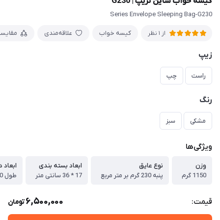
کیسه خواب شاین تریپ | G230
Series Envelope Sleeping Bag-G230
کیسه خواب
علاقه‌مندی
مقایس
از 1 نظر
زیپ
راست
چپ
رنگ
مشکی
سبز
ویژگی‌ها
وزن
نوع عایق
ابعاد بسته بندی
ابعاد د
1150 گرم
پنبه 230 گرم بر متر مربع
17 * 36 سانتی متر
طول 190 --- عرض 70 سانتی متر
6,500,000
قیمت:
تومان