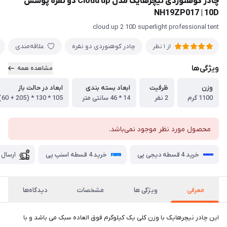
چادر کوهنوردی نیچرهایک مدل Cloud up دو نفره پوشش
NH19ZP017 | 10D
cloud up 2 10D superlight professional tent
چادر کوهنوردی دو نفره
علاقه‌مندی
از 1 نظر
ویژگی‌ها
مشاهده همه
وزن
ظرفیت
ابعاد بسته بندی
ابعاد در حالت باز
1100 گرم
2 نفر
14 * 46 سانتی متر
105 * 130 * (205 + 60) سانتی متر
محصول مورد نظر موجود نمی‌باشد.
خرید 4 قسطه دیجی پی
خرید 4 قسطه اسنپ پی
ارسال 
معرفی
ویژگی ها
مشخصات
دیدگاه‌ها
این چادر نیچرهایک با وزن کلی یک کیلوگرم فوق العاده سبک می باشد و با