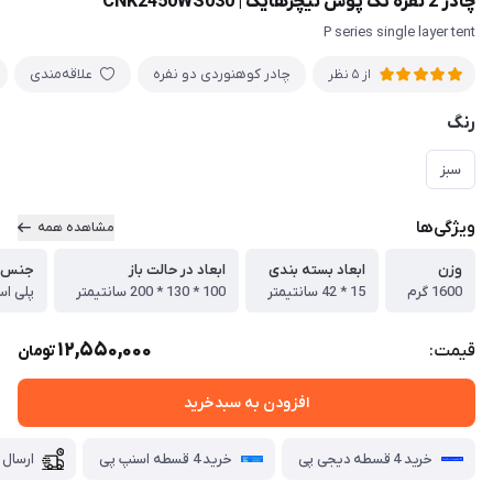
چادر 2 نفره تک پوش نیچرهایک | CNK2450WS030
P series single layer tent
چادر کوهنوردی دو نفره
علاقه‌مندی
از 5 نظر
رنگ
سبز
ویژگی‌ها
مشاهده همه
وزن
ابعاد بسته بندی
ابعاد در حالت باز
جنس پ
1600 گرم
15 * 42 سانتیمتر
100 * 130 * 200 سانتیمتر
پلی استر 
12,550,000
قیمت:
تومان
افزودن به سبدخرید
خرید 4 قسطه دیجی پی
خرید 4 قسطه اسنپ پی
ارسال 