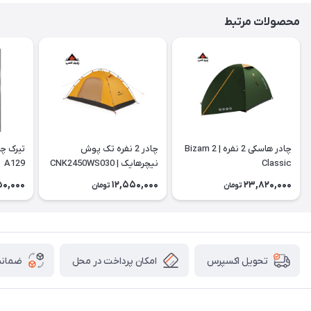
محصولات مرتبط
چادر هاسکی 2 نفره | Bizam 2
چادر 2 نفره تک پوش
Classic
نیچرهایک | CNK2450WS030
A129
50,000
12,550,000
23,820,000
تومان
تومان
امکان پرداخت در محل
ضمانت
تحویل اکسپرس