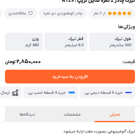
تیرک چادر 2 نفره شاین تریپ | A129
چادر کوهنوردی دو نفره
علاقه‌مندی
از 2 نظر
ویژگی‌ها
طول تیرک
قطر تیرک
وزن
360 سانتیمتر
8.5 میلیمتر
480 گرم
2,850,000
قیمت:
تومان
افزودن به سبدخرید
خرید 4 قسطه دیجی پی
خرید 4 قسطه اسنپ پی
ارسال 
معرفی
مشخصات
دیدگاه‌ها
تیرک آلومینیومی بصورت جفت ارایه میشود.