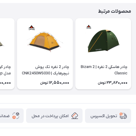
محصولات مرتبط
چادر هاسکی 2 نفره | Bizam 2
چادر 2 نفره تک پوش
چادر ک
Classic
نیچرهایک | CNK2450WS030
00,000
12,550,000
23,820,000
تومان
تومان
20D
امکان پرداخت در محل
ضمانت
تحویل اکسپرس