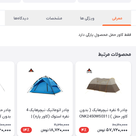
معرفی
ویژگی ها
مشخصات
دیدگاه‌ها
فقط کاور حمل محصول پارگی دارد
محصولات مرتبط
چادر 6 نفره نیچرهایک ( بدون
چادر اتوماتیک نیچرهایک 4
چادر حم
کاور حمل ) | CNK2450WS031
نفره استوک (کاور پاره) |
بدون کا
002-P
NH21zp008
,100,000
21,690,000
60,120,000
60,000
18,720,000
57,720,000
14٪
4٪
تومان
تومان