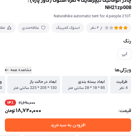
چادر اتوماتیک نیچرهایک 4 نفره استوک (کاور پاره) |
NH21zp008
Naturehike automatic tent for 4 people 210T
استوک کمپینگ
علاقه‌مندی
مقا
از 4 نظر
رنگ
آبی
ویژگی‌ها
مشاهده همه
ظرفیت
ابعاد بسته بندی
ابعاد در حالت باز
و
4 نفر
85 * 18 * 28 سانتی متر
130 * 205 * 225 سانتی متر
00
14٪
21,690,000
18,720,000
قیمت:
تومان
افزودن به سبدخرید