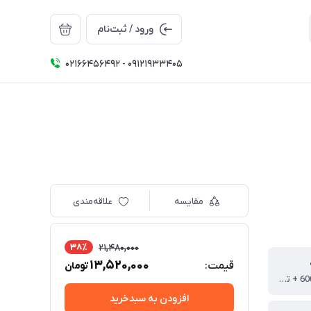
ورود / ثبت‌نام
02166456492 - 09121933405
مقایسه
علاقه‌مندی
38٪
21,480,000
13,520,000
قیمت:
تومان
آکسفورد 600D + توری
افزودن به سبدخرید