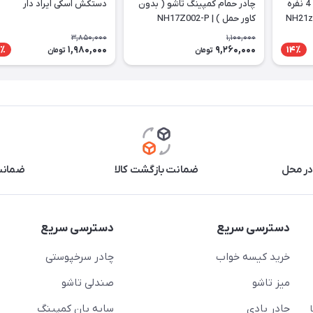
چادر اتوماتیک نیچرهایک 4 نفره
چادر حمام کمپینگ تاشو ( بدون
دستکش اسکی ایراد دار
کاور حمل ) | NH17Z002-P
3,850,000
1,100,000
1,980,000
9,260,000
٪
14٪
تومان
تومان
در محل
ضمانت بازگشت کالا
ضمانت 
دسترسی سریع
دسترسی سریع
خرید کیسه خواب
چادر سرخپوستی
میز تاشو
صندلی تاشو
چادر بادی
سایه بان کمپینگ
 ( از ساعت 10 تا