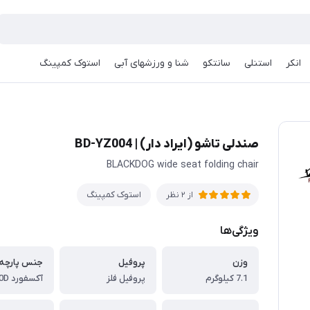
انکر
استنلی
سانتکو
شنا و ورزشهای آبی
استوک کمپینگ
صندلی تاشو (ایراد دار) | BD-YZ004
BLACKDOG wide seat folding chair
استوک کمپینگ
از 2 نظر
ویژگی‌ها
وزن
پروفیل
جنس پارچه
7.1 کیلوگرم
پروفیل فلز