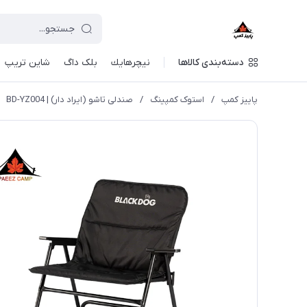
دسته‌بندی کالاها
نيچرهايك
بلک داگ
شاین تریپ
پاییز کمپ
/
استوک کمپینگ
/
صندلی تاشو (ایراد دار) | BD-YZ004