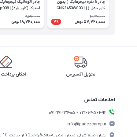
چادر 6 نفره نیچرهایک ( بدون
کاور حمل ) | CNK2450WS031
استوک (کاور پاره) | NH21zp008
21,690,000
60,120,000
18,720,000
57,720,000
4٪
تومان
تومان
تحویل اکسپرس
امکان پرداخت 
اطلاعات تماس
02166456492 - 09121933405
info@paeezcamp.ir
تهران،ضلع شرقی میدان منیریه،پلاک5،واحد2