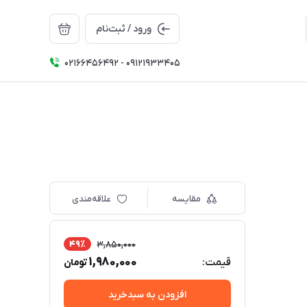
ورود / ثبت‌نام
02166456492 - 09121933405
مقایسه
علاقه‌مندی
49٪
3,850,000
1,980,000
قیمت:
تومان
افزودن به سبدخرید