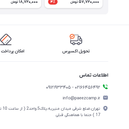
18,720,000
57,720,000
4٪
تومان
تومان
تحویل اکسپرس
امکان پرداخت 
اطلاعات تماس
02166456492 - 09121933405
info@paeezcamp.ir
تهران،ضلع شرقی میدان منیریه،پلاک5،واحد2
17 ) حتما با هماهنگی قبلی