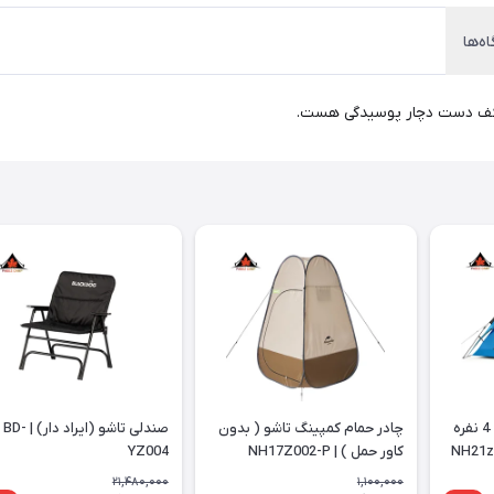
ه‌ها
ی کف دست دچار پوسیدگی هست.
چادر اتوماتیک نیچرهایک 4 نفره
چادر حمام کمپینگ تاشو ( بدون
صندلی تاشو (ایراد دار) | BD-
کاور حمل ) | NH17Z002-P
YZ004
21,480,000
1,100,000