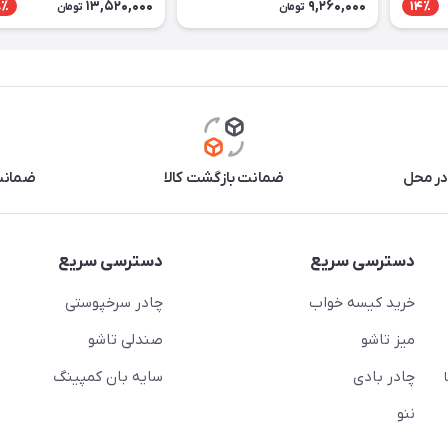
13,520,000
9,260,000
8٪
14٪
تومان
تومان
در محل
ضمانت بازگشت کالا
ضمانت 
دسترسی سریع
دسترسی سریع
خرید کیسه خواب
چادر سرخپوستی
میز تاشو
صندلی تاشو
چادر بادی
سایه بان کمپینگ
 ( از ساعت 10 تا
ننو