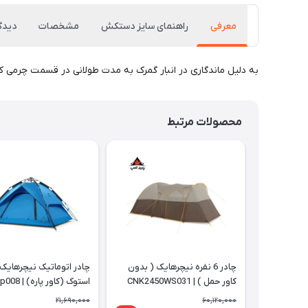
معرفی
راهنمای سایز دستکش
مشخصات
دیدگا
به دلیل ماندگاری در انبار گمرک به مدت طولانی در قسمت چرم
محصولات مرتبط
چادر 6 نفره نیچرهایک ( بدون
کاور حمل ) | CNK2450WS031
استوک (کاور پاره) | NH21zp008
21,690,000
60,120,000