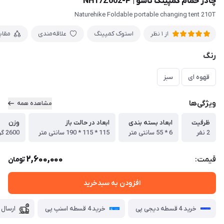
چادر حمام کمپینگ تاشو | NH17Z002-P
Naturehike Foldable portable changing tent 210T
استوک کمپینگ
علاقه‌مندی
مقا
از 1 نظر
رنگ
قهوه ای
سبز
ویژگی‌ها
مشاهده همه
ظرفیت
ابعاد بسته بندی
ابعاد در حالت باز
وزن
2 نفر
6 * 55 سانتی متر
115 * 115 * 190 سانتی متر
2600 گرم
2,600,000
قیمت:
تومان
افزودن به سبدخرید
خرید 4 قسطه دیجی پی
خرید 4 قسطه اسنپ پی
ارسال 