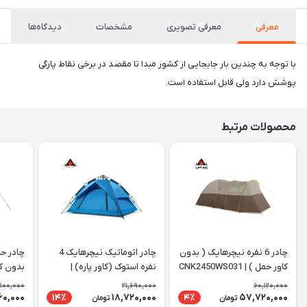
معرفی
معرفی تصویری
مشخصات
دیدگاه‌ها
با توجه به چندین بار جابجایی از کشور مبدا تا مقصد در برخی نقاط پارگی
پوشش دارد ولی قابل استفاده است.
محصولات مرتبط
چادر 6 نفره نیچرهایک ( بدون
چادر اتوماتیک نیچرهایک 4
چادر حم
کاور حمل ) | CNK2450WS031
نفره استوک (کاور پاره) |
بدون کا
002-P
NH21zp008
,100,000
21,690,000
60,120,000
60,000
18,720,000
57,720,000
14٪
4٪
تومان
تومان