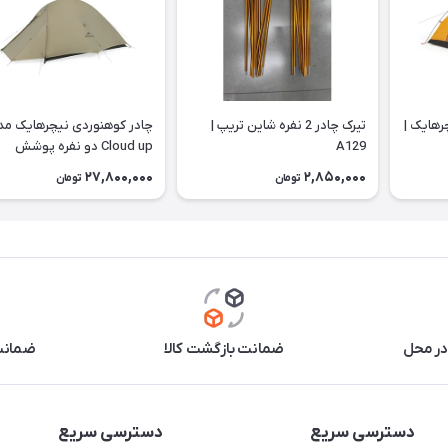
یچرهایک |
تیرک چادر 2 نفره شاین تریپ |
چادر کوهنوردی نیچرهایک مد
A129
Cloud up دو نفره پوشش
CNK2350WS020 | 20D
27,800,000
2,850,000
تومان
تومان
در محل
ضمانت بازگشت کالا
ضمانت 
دسترسی سریع
دسترسی سریع