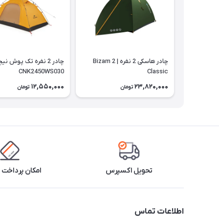
چادر هاسکی 2 نفره | Bizam 2
چادر 2 نفره تک پوش ن
CNK2450WS030
Classic
12,550,000
23,820,000
تومان
تومان
تحویل اکسپرس
امکان پرداخت 
اطلاعات تماس