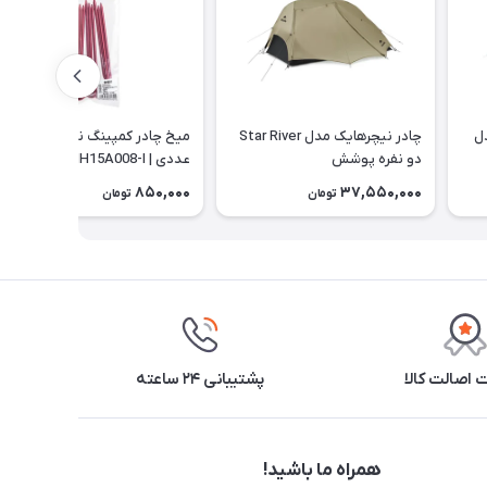
ل
چادر نیچرهایک مدل Star River
میخ چادر کمپینگ نیچرهایک 8
دو نفره پوشش
عددی | NH15A008-I
CNK2450WS022 | 15D
850,000
37,550,000
تومان
تومان
اصالت کالا
پشتیبانی ۲۴ ساعته
همراه ما باشید!