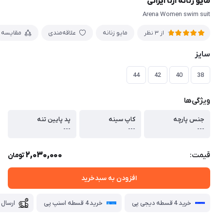
مایو زنانه آرنا ایرانی
Arena Women swim suit
مایو زنانه
علاقه‌مندی
مقایسه
از 3 نظر
سایز
44
42
40
38
ویژگی‌ها
جنس پارچه
کاپ سینه
پد پایین تنه
---
---
---
2,030,000
قیمت:
تومان
افزودن به سبدخرید
خرید 4 قسطه دیجی پی
خرید 4 قسطه اسنپ پی
ارسال 