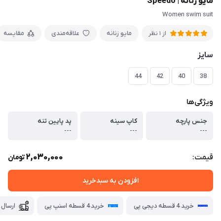
مایو زنانه | Speedo
Women swim suit
مایو زنانه
علاقه‌مندی
مقایسه
از 1 نظر
سایز
44
42
40
38
ویژگی‌ها
جنس پارچه
کاپ سینه
پد پایین تنه
---
---
---
2,030,000
قیمت:
تومان
افزودن به سبدخرید
خرید 4 قسطه دیجی پی
خرید 4 قسطه اسنپ پی
ارسال 