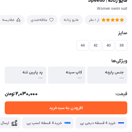
مایو زنانه | Speedo
Women swim suit
مایو زنانه
علاقه‌مندی
مقایسه
از 1 نظر
سایز
44
42
40
38
ویژگی‌ها
جنس پارچه
کاپ سینه
پد پایین تنه
---
---
---
2,030,000
قیمت:
تومان
افزودن به سبدخرید
خرید 4 قسطه دیجی پی
خرید 4 قسطه اسنپ پی
ارسال 