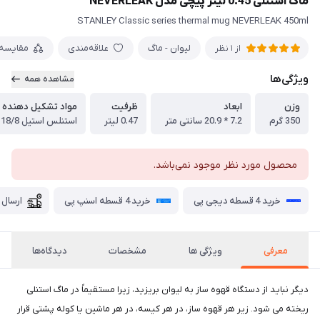
ماگ استنلی 0.45 لیتر پیچی مدل NEVERLEAK
STANLEY Classic series thermal mug NEVERLEAK 450ml
لیوان - ماگ
علاقه‌مندی
مقایسه
از 1 نظر
ویژگی‌ها
مشاهده همه
وزن
ابعاد
ظرفیت
مواد تشکیل دهنده
350 گرم
7.2 * 20.9 سانتی متر
0.47 لیتر
استنلس استیل 18/8
محصول مورد نظر موجود نمی‌باشد.
خرید 4 قسطه دیجی پی
خرید 4 قسطه اسنپ پی
ارسال 
معرفی
ویژگی ها
مشخصات
دیدگاه‌ها
دیگر نباید از دستگاه قهوه ساز به لیوان بریزید، زیرا مستقیماً در ماگ استنلی
ریخته می شود. زیر هر قهوه ساز، در هر کیسه، در هر ماشین یا کوله پشتی قرار