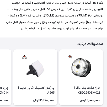
یک دارای قلاب در بسته بندی می باشد. با پایه آهنربایی و قلاب می توانید
فانوس را همه جا آویزان کنید. این فانوس led قابل حمل با باتری دارای 4 حالت
روشنایی بالا (75LM)، روشنایی متوسط (30LM)، روشنایی کم (5LM) و فلاش
می باشد. چراغ چادر کمپینگ در اندازه کوچک جمع و جور است، بسیار قابل حمل
برای حمل در جیب و آویزان کردن روی چادر و اتصال به کوله پشتی.
محصولات مرتبط
چراغ مگنت بلک داگ |
پرژکتور کمپینگ شاین تریپ |
چراغ کم
ZM014
A565
CBD2550ZM028
00,000
2,250,000
2,000,000
تومان
تومان