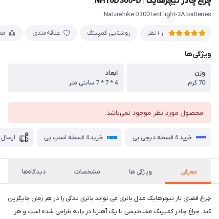
چراغ چادر نیچرهایک | NH16D300-D
Naturehike D300 tent light-3A batteries
روشنایی کمپینگ
علاقه‌مندی
مق
از 1 نظر
ویژگی‌ها
وزن
ابعاد
70 گرم
4 * 7 * 7 سانتی متر
محصول مورد نظر موجود نمی‌باشد.
خرید 4 قسطه دیجی پی
خرید 4 قسطه اسنپ پی
ارسال 
معرفی
ویژگی ها
مشخصات
دیدگاه‌ها
چراغ فضای باز نیچرهایک مدل باتری می تواند باتری یدکی را در هر زمان جایگزین
کند. چراغ چادر کمپینگ مغناطیسی با یک آهنربا در پایه طراحی شده است و هر