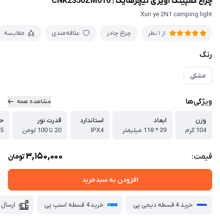
چراغ کمپینگ آویزی نیچرهایک | CNK2350ZM010
Xun ye 2N1 camping light
چراغ چادر
علاقه‌مندی
مقایسه
از 1 نظر
رنگ
مشکی
ویژگی‌ها
مشاهده همه
وزن
ابعاد
استاندارد
قدرت نور
حا
104 گرم
39 * 118 میلیمتر
IPX4
20 تا 100 لومن
5 حالت
3,150,000
قیمت:
تومان
افزودن به سبدخرید
خرید 4 قسطه دیجی پی
خرید 4 قسطه اسنپ پی
ارسال 