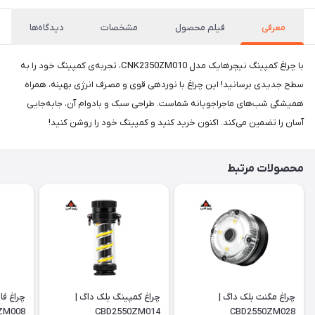
معرفی
فیلم محصول
مشخصات
دیدگاه‌ها
با چراغ کمپینگ نیچرهایک مدل CNK2350ZM010، تجربه‌‌ی کمپینگ خود را به
سطح جدیدی برسانید! این چراغ با نوردهی قوی و مصرف انرژی بهینه، همراه
همیشگی شب‌های ماجراجویانه شماست. طراحی سبک و بادوام آن، جابه‌جایی
آسان را تضمین می‌کند. اکنون خرید کنید و کمپینگ خود را روشن کنید!
محصولات مرتبط
چراغ مگنت بلک داگ |
چراغ کمپینگ بلک داگ |
چراغ ف
ZM008
CBD2550ZM014
CBD2550ZM028