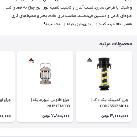
و شیک! با طراحی مدرن، نصب آسان و قابلیت تنظیم نور، این چراغ به فضای شما
جلوه‌ای خاص و دلنشین می‌بخشد. مناسب برای خانه، دفتر و محیط‌های کاری.
همین حالا خرید کنید و از نورپردازی حرفه‌ای لذت ببرید!
محصولات مرتبط
چراغ کمپینگ بلک داگ |
چراغ فانوس نیچرهایک |
چراغ آوی
NH21ZM008
CBD2550ZM014
00,000
7,800,000
3,000,000
تومان
تومان