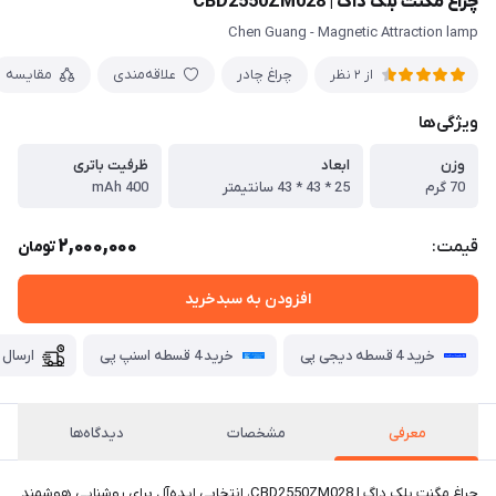
چراغ مگنت بلک داگ | CBD2550ZM028
Chen Guang - Magnetic Attraction lamp
چراغ چادر
علاقه‌مندی
مقایسه
از 2 نظر
ویژگی‌ها
وزن
ابعاد
ظرفیت باتری
70 گرم
25 * 43 * 43 سانتیمتر
400 mAh
2,000,000
قیمت:
تومان
افزودن به سبدخرید
خرید 4 قسطه دیجی پی
خرید 4 قسطه اسنپ پی
ارسال 
معرفی
مشخصات
دیدگاه‌ها
چراغ مگنت بلک داگ | CBD2550ZM028، انتخابی ایده‌آل برای روشنایی هوشمند