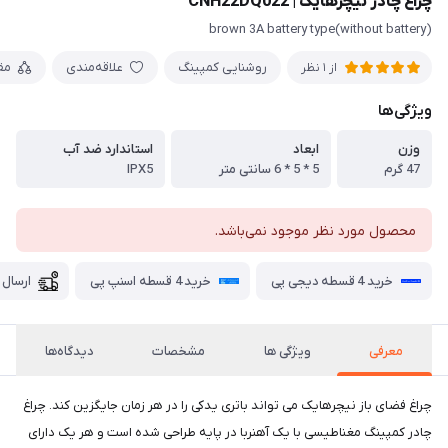
چراغ چادر نیچرهایک | CNH22DQ022
brown 3A battery type(without battery)
روشنایی کمپینگ
علاقه‌مندی
مق
از 1 نظر
ویژگی‌ها
وزن
ابعاد
استاندارد ضد آب
47 گرم
5 * 5 * 6 سانتی متر
IPX5
محصول مورد نظر موجود نمی‌باشد.
خرید 4 قسطه دیجی پی
خرید 4 قسطه اسنپ پی
ارسال 
معرفی
ویژگی ها
مشخصات
دیدگاه‌ها
چراغ فضای باز نیچرهایک می تواند باتری یدکی را در هر زمان جایگزین کند. چراغ
چادر کمپینگ مغناطیسی با یک آهنربا در پایه طراحی شده است و هر یک دارای