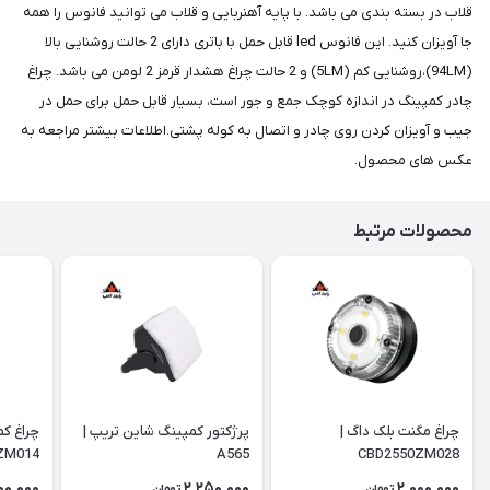
قلاب در بسته بندی می باشد. با پایه آهنربایی و قلاب می توانید فانوس را همه
جا آویزان کنید. این فانوس led قابل حمل با باتری دارای 2 حالت روشنایی بالا
(94LM)،روشنایی کم (5LM) و 2 حالت چراغ هشدار قرمز 2 لومن می باشد. چراغ
چادر کمپینگ در اندازه کوچک جمع و جور است، بسیار قابل حمل برای حمل در
جیب و آویزان کردن روی چادر و اتصال به کوله پشتی.اطلاعات بیشتر مراجعه به
عکس های محصول.
محصولات مرتبط
چراغ مگنت بلک داگ |
پرژکتور کمپینگ شاین تریپ |
چراغ کم
ZM014
A565
CBD2550ZM028
00,000
2,250,000
2,000,000
تومان
تومان