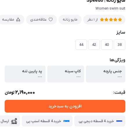
مایو زنانه | Speedo
Women swim suit
مایو زنانه
علاقه‌مندی
مقایسه
از 1 نظر
سایز
44
42
40
38
ویژگی‌ها
جنس پارچه
کاپ سینه
پد پایین تنه
---
---
---
2,190,000
قیمت:
تومان
افزودن به سبدخرید
خرید 4 قسطه دیجی پی
خرید 4 قسطه اسنپ پی
ارسال 