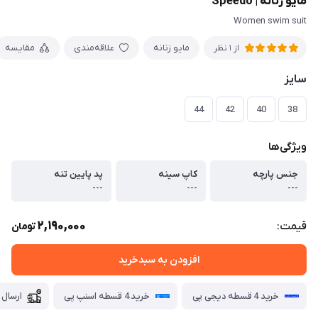
مایو زنانه | Speedo
Women swim suit
مایو زنانه
علاقه‌مندی
مقایسه
از 1 نظر
سایز
44
42
40
38
ویژگی‌ها
جنس پارچه
کاپ سینه
پد پایین تنه
---
---
---
2,190,000
قیمت:
تومان
افزودن به سبدخرید
خرید 4 قسطه دیجی پی
خرید 4 قسطه اسنپ پی
ارسال 