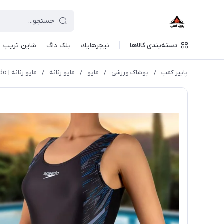
دسته‌بندی کالاها
نيچرهايك
بلک داگ
شاین تریپ
پاییز کمپ
/
پوشاک ورزشی
/
مايو
/
مایو زنانه
/
مایو زنانه | Speedo