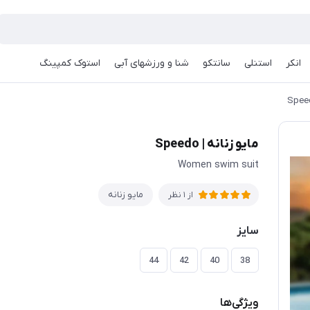
انکر
استنلی
سانتکو
شنا و ورزشهای آبی
استوک کمپینگ
مایو زنانه | Speedo
Women swim suit
مایو زنانه
از 1 نظر
سایز
44
42
40
38
ویژگی‌ها