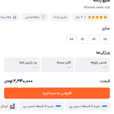
مایو زنانه
Women swim suit
مایو زنانه
علاقه‌مندی
مقایسه
از 3 نظر
سایز
44
42
40
38
ویژگی‌ها
جنس پارچه
کاپ سینه
پد پایین تنه
---
---
---
2,240,000
قیمت:
تومان
افزودن به سبدخرید
خرید 4 قسطه دیجی پی
خرید 4 قسطه اسنپ پی
ارسال 