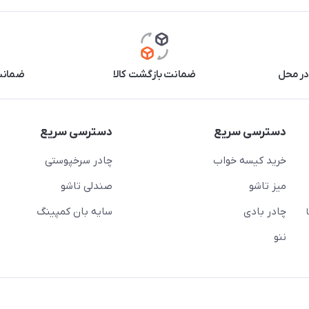
در محل
ضمانت بازگشت کالا
ضمانت 
دسترسی سریع
دسترسی سریع
خرید کیسه خواب
چادر سرخپوستی
میز تاشو
صندلی تاشو
چادر بادی
سایه بان کمپینگ
 ( از ساعت 10 تا
ننو