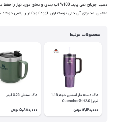
دهید، جریان نمی یابد. 100% آب بندی و دمای
ماشین. محتوای آن حتی دوستداران قهوه کوچکتر را راضی خواهد کر
محصولات مرتبط
ماگ دسته دار استنلی حجم 1.18
ماگ استنلی 0.23 لیتر
لیتر | Quencher® H2.0
5,880,000
12,120,000
تومان
تومان