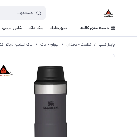
دسته‌بندی کالاها
نيچرهايك
بلک داگ
شاین تریپ
پاییز کمپ
/
فلاسک - یخدان
/
لیوان - ماگ
/
ماگ استنلی تریگر اکشن 0.35 لیتر دک