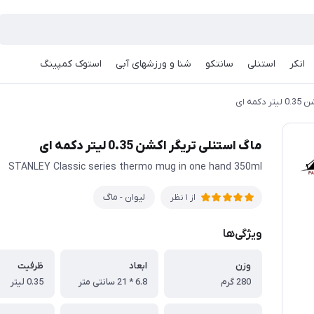
انکر
استنلی
سانتکو
شنا و ورزشهای آبی
استوک کمپینگ
مه ای
ماگ استنلی تریگر اکشن 0.35 لیتر دکمه ای
STANLEY Classic series thermo mug in one hand 350ml
لیوان - ماگ
از 1 نظر
ویژگی‌ها
وزن
ابعاد
ظرفیت
280 گرم
6.8 * 21 سانتی متر
0.35 لیتر