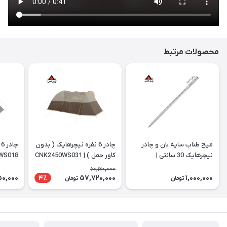
محصولات مرتبط
میخ طناب سایه بان و چادر
چادر 6 نفره نیچرهایک ( بدون
چ
نیچرهایک 30 سانتی |
کاور حمل ) | CNK2450WS031
WS018
NH19PJ014
60,120,000
50,000
57,720,000
1,000,000
4٪
تومان
تومان