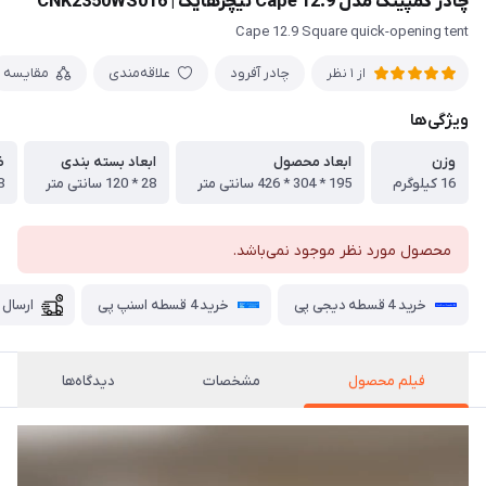
چادر کمپینگ مدل Cape 12.9 نیچرهایک | CNK2350WS016
Cape 12.9 Square quick-opening tent
چادر آفرود
علاقه‌مندی
مقایسه
از 1 نظر
ویژگی‌ها
وزن
ابعاد محصول
ابعاد بسته بندی
ظ
16 کیلوگرم
195 * 304 * 426 سانتی متر
28 * 120 سانتی متر
8 ن
محصول مورد نظر موجود نمی‌باشد.
خرید 4 قسطه دیجی پی
خرید 4 قسطه اسنپ پی
ارسال 
فیلم محصول
مشخصات
دیدگاه‌ها